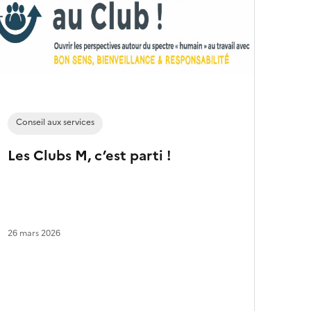
s
a
r
t
i
c
l
e
s
Conseil aux services
Les Clubs M, c’est parti !
26 mars 2026