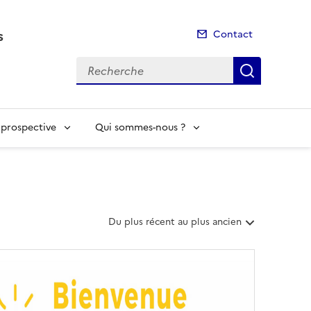
s
Contact
Recherche
Recherch
t prospective
Qui sommes-nous ?
T
Du plus récent au plus ancien
r
i
e
r
l
e