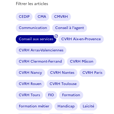
Filtrer les articles
CEDIP
CMA
CMVRH
Communication
Conseil à l’agent
Conseil aux services
CVRH Aix-en-Provence
(
f
CVRH Arras-Valenciennes
i
l
CVRH Clermont-Ferrand
CVRH Mâcon
t
r
CVRH Nancy
CVRH Nantes
CVRH Paris
e
CVRH Rouen
CVRH Toulouse
s
é
CVRH Tours
FIO
Formation
l
e
Formation métier
Handicap
Laïcité
c