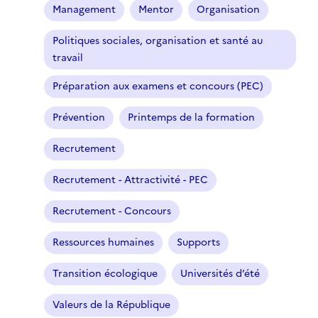
t
Management
Mentor
Organisation
i
o
Politiques sociales, organisation et santé au
n
travail
n
Préparation aux examens et concours (PEC)
é
)
Prévention
Printemps de la formation
Recrutement
Recrutement - Attractivité - PEC
Recrutement - Concours
Ressources humaines
Supports
Transition écologique
Universités d’été
Valeurs de la République