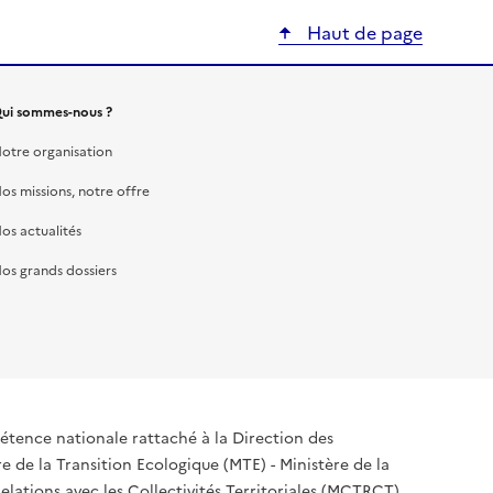
Haut de page
ui sommes-nous ?
otre organisation
os missions, notre offre
os actualités
os grands dossiers
tence nationale rattaché à la Direction des
 de la Transition Ecologique (MTE) - Ministère de la
elations avec les Collectivités Territoriales (MCTRCT),