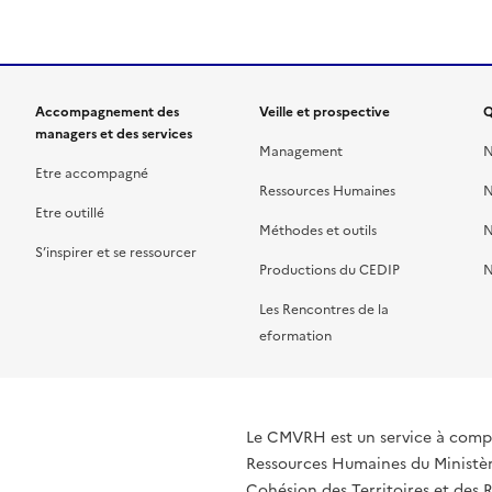
Accompagnement des
Veille et prospective
Q
managers et des services
Management
N
Etre accompagné
Ressources Humaines
N
Etre outillé
Méthodes et outils
N
S’inspirer et se ressourcer
Productions du CEDIP
N
Les Rencontres de la
eformation
Le CMVRH est un service à compé
Ressources Humaines du Ministère
Cohésion des Territoires et des R