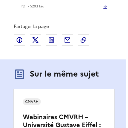
PDF
- 529.1 kio
Partager la page
Partager sur Facebook
Partager sur X
Partager sur LinkedIn
Partager par email
Copier le lien de 
Sur le même sujet
CMVRH
Webinaires CMVRH –
Université Gustave Eiffel :