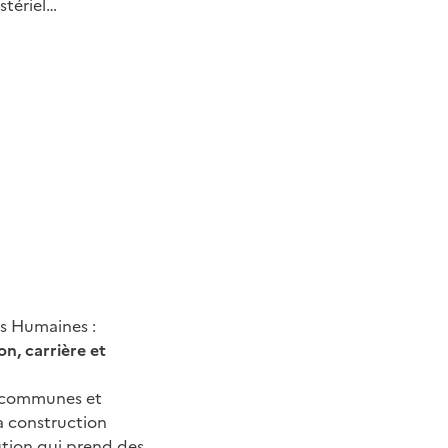
stériel…
es Humaines :
on, carrière et
s communes et
a construction
tution qui prend des