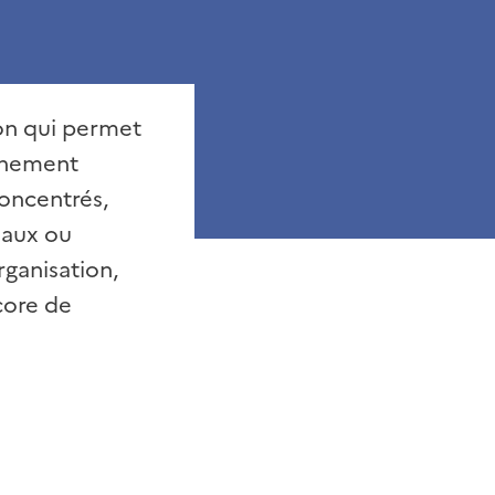
ion qui permet
gnement
concentrés,
iaux ou
rganisation,
core de