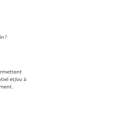
n !
ermettent
iel et/ou à
oment.