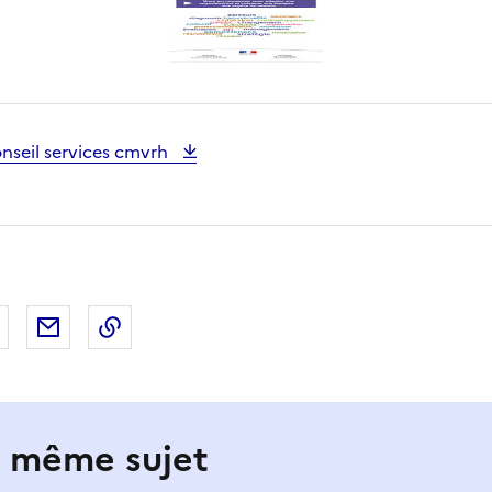
nseil services cmvrh
 Facebook
er sur X
Partager sur LinkedIn
Partager par email
Copier le lien de la page dans le presse-pap
e même sujet