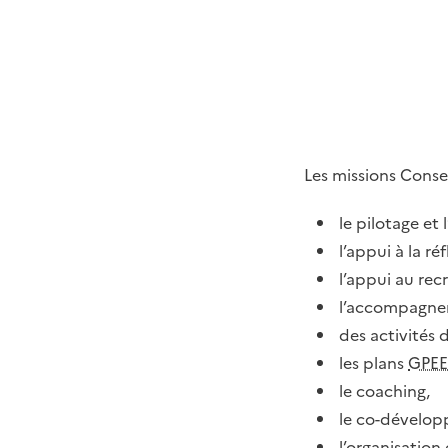
Les missions Conse
le pilotage et
l’appui à la ré
l’appui au re
l’accompagnem
des activités 
les plans
GPE
le coaching,
le co-dévelo
l’organisation