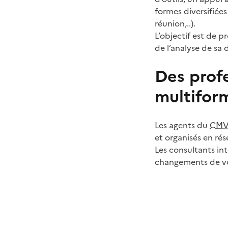
formes diversifiée
réunion,..).
L’objectif est de p
de l’analyse de sa
Des profe
multifor
Les agents du
CM
et organisés en rés
Les consultants in
changements de vos