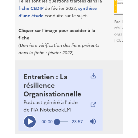
Telles sont les questions traitées dans la
fiche CEDIP
de février 2022,
synthèse
d’une étude
conduite sur le sujet.
Faciliter la
résilience
Cliquer sur l’image pour accéder à la
organisationn
fiche
| CEDIP
(Dernière vérification des liens présents
dans la fiche : février 2022)
Entretien : La
résilience
Télécharger
Organisationnelle
le
fichier
Podcast généré à l'aide
audio
de l'IA NotebookLM
Copier
Sourdine
l'adresse
Temps
00:00
Durée
23:57
Chargé
:
Progression
:
Lecture
du
0%
0%
fichier
actuel
audio