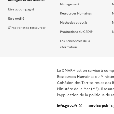
managers et des services
Management
N
Etre accompagné
Ressources Humaines
N
Etre outillé
Méthodes et outils
N
S’inspirer et se ressourcer
Productions du CEDIP
N
Les Rencontres de la
eformation
Le CMVRH est un service à compé
Ressources Humaines du Ministère
Cohésion des Territoires et des R
Ministère de la Mer (ME). Il assur
l’application de la politique de 
info.gouv.fr
service-public.