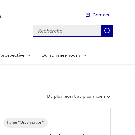
s
Contact
Recherche
Recherch
t prospective
Qui sommes-nous ?
T
Du plus récent au plus ancien
r
i
e
r
Fiches "Organisation"
l
e