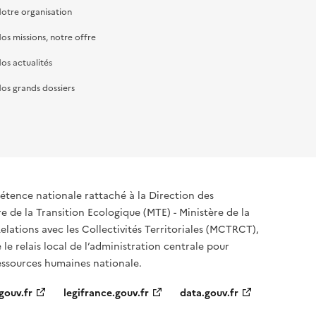
otre organisation
os missions, notre offre
os actualités
os grands dossiers
tence nationale rattaché à la Direction des
 de la Transition Ecologique (MTE) - Ministère de la
elations avec les Collectivités Territoriales (MCTRCT),
e le relais local de l’administration centrale pour
ressources humaines nationale.
gouv.fr
legifrance.gouv.fr
data.gouv.fr