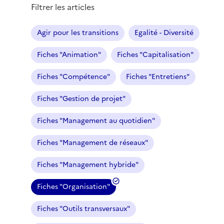
Filtrer les articles
Agir pour les transitions
Egalité - Diversité
Fiches "Animation"
Fiches "Capitalisation"
Fiches "Compétence"
Fiches "Entretiens"
Fiches "Gestion de projet"
Fiches "Management au quotidien"
Fiches "Management de réseaux"
Fiches "Management hybride"
Fiches "Organisation"
(
f
Fiches "Outils transversaux"
i