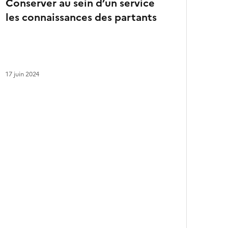
Conserver au sein d’un service
s
les connaissances des partants
a
r
t
i
c
l
17 juin 2024
e
s