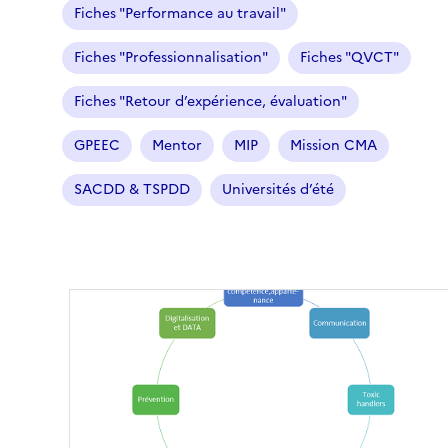
l
Fiches "Performance au travail"
t
r
Fiches "Professionnalisation"
Fiches "QVCT"
e
Fiches "Retour d’expérience, évaluation"
s
é
GPEEC
Mentor
MIP
Mission CMA
l
e
SACDD & TSPDD
Universités d’été
c
t
i
o
n
n
é
)