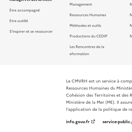
Management
N
Etre accompagné
Ressources Humaines
N
Etre outillé
Méthodes et outils
N
S’inspirer et se ressourcer
Productions du CEDIP
N
Les Rencontres de la
eformation
Le CMVRH est un service à compé
Ressources Humaines du Ministère
Cohésion des Territoires et des R
Ministère de la Mer (ME). Il assur
l’application de la politique de 
info.gouv.fr
service-public.