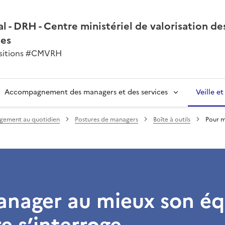
l - DRH - Centre ministériel de valorisation de
nes
ansitions #CMVRH
Accompagnement des managers et des services
Veille e
gement au quotidien
Postures de managers
Boîte à outils
Pour m
anager au mieux son éq
e s’interroge