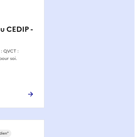
du CEDIP -
n : QVCT :
pour soi.
dien"