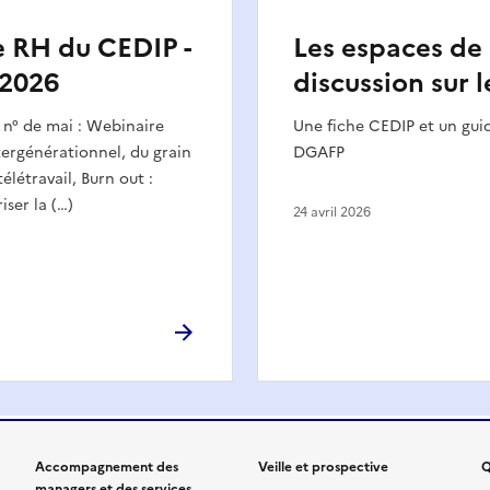
le RH du CEDIP -
Les espaces de
 2026
discussion sur l
u n° de mai : Webinaire
Une fiche CEDIP et un gu
rgénérationnel, du grain
DGAFP
élétravail, Burn out :
iser la (…)
24 avril 2026
Accompagnement des
Veille et prospective
Q
managers et des services