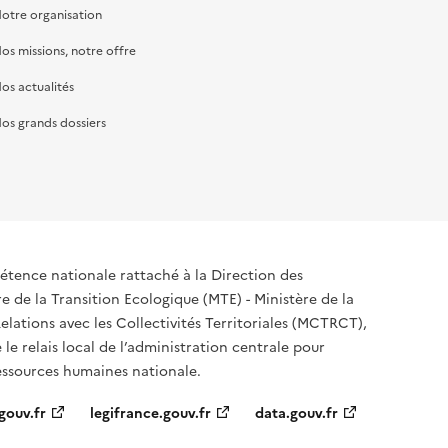
otre organisation
os missions, notre offre
os actualités
os grands dossiers
tence nationale rattaché à la Direction des
 de la Transition Ecologique (MTE) - Ministère de la
elations avec les Collectivités Territoriales (MCTRCT),
e le relais local de l’administration centrale pour
ressources humaines nationale.
gouv.fr
legifrance.gouv.fr
data.gouv.fr