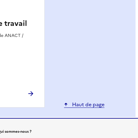
e travail
ide ANACT /
Haut de page
ui sommes-nous ?