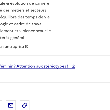
iale & évolution de carrière
té des métiers et secteurs
 équilibre des temps de vie
ogie et cadre de travail
lement et violence sexuelle
ntérêt général
en entreprise
féminin? Attention aux stéréotypes !
 Facebook
er sur X
Partager sur LinkedIn
Partager par email
Copier le lien de la page dans le presse-pap