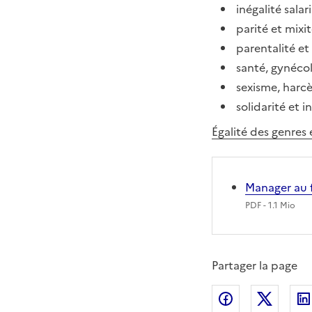
inégalité salar
parité et mixi
parentalité et
santé, gynécol
sexisme, harcè
solidarité et i
Égalité des genres 
Manager au 
PDF
- 1.1 Mio
Partager la page
Partager sur
Partag