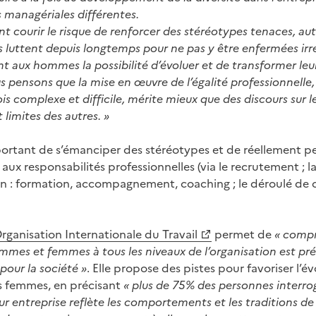
 managériales différentes.
t courir le risque de renforcer des stéréotypes tenaces, au
s luttent depuis longtemps pour ne pas y être enfermées i
t aux hommes la possibilité d’évoluer et de transformer leur
 pensons que la mise en œuvre de l’égalité professionnelle,
ois complexe et difficile, mérite mieux que des discours sur 
 limites des autres. »
ortant de s’émanciper des stéréotypes et de réellement p
 aux responsabilités professionnelles (via le recrutement ; l
on : formation, accompagnement, coaching ; le déroulé de ca
Organisation Internationale du Travail
permet de
« comp
ommes et femmes à tous les niveaux de l’organisation est pré
 pour la société »
. Elle propose des pistes pour favoriser l’é
s femmes, en précisant
« plus de 75% des personnes interr
eur entreprise reflète les comportements et les traditions de