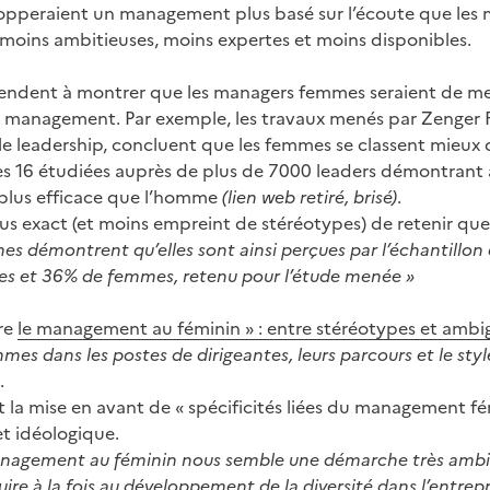
lopperaient un management plus basé sur l’écoute que le
i moins ambitieuses, moins expertes et moins disponibles.
endent à montrer que les managers femmes seraient de meil
du management. Par exemple, les travaux menés par Zenger
 le leadership, concluent que les femmes se classent mieux 
es 16 étudiées auprès de plus de 7000 leaders démontrant 
 plus efficace que l’homme
(lien web retiré, brisé)
.
plus exact (et moins empreint de stéréotypes) de retenir qu
es démontrent qu’elles sont ainsi perçues par l’échantillo
 et 36% de femmes, retenu pour l’étude menée »
ire
le management au féminin » : entre stéréotypes et ambi
mmes dans les postes de dirigeantes, leurs parcours et le s
.
la mise en avant de « spécificités liées du management fé
et idéologique.
anagement au féminin nous semble une démarche très ambi
ire à la fois au développement de la diversité dans l’entrepr