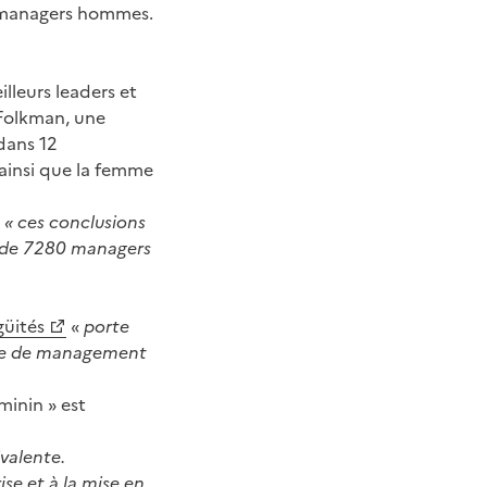
s managers hommes.
leurs leaders et
 Folkman, une
dans 12
ainsi que la femme
e
« ces conclusions
n de 7280 managers
güités
«
porte
tyle de management
minin » est
valente.
ise et à la mise en