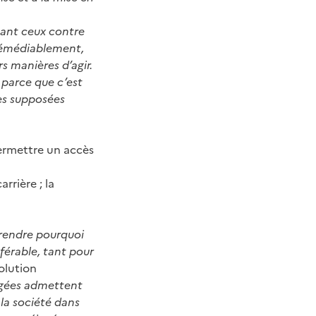
tant ceux contre
rrémédiablement,
s manières d’agir.
 parce que c’est
les supposées
ermettre un accès
a
rrière ; la
rendre pourquoi
férable, tant pour
volution
ogées admettent
 la société dans