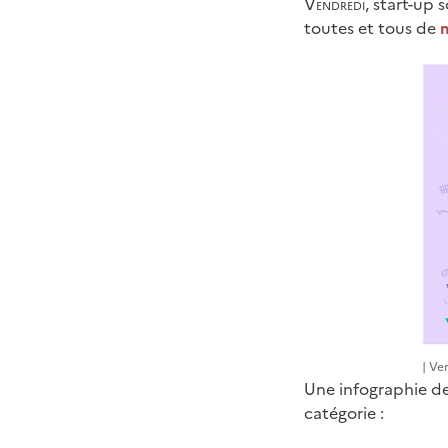
Vendredi
, start-up 
toutes et tous de
m
| Ve
Une infographie de
catégorie :