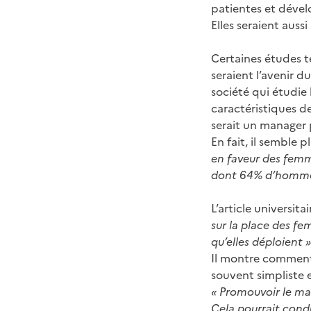
patientes et déve
Elles seraient auss
Certaines études t
seraient l’avenir 
société qui étudie
caractéristiques d
serait un manager
En fait, il semble 
en faveur des femm
dont 64% d’hommes
L’article universita
sur la place des fe
qu’elles déploient »
Il montre comment 
souvent simpliste 
« Promouvoir le m
Cela pourrait condu