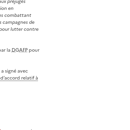
 aux préjugés
tion en
 les combattant
des campagnes de
 pour lutter contre
par la
DGAFP
pour
, a signé avec
d’accord relatif à