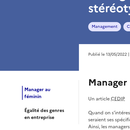
stéréot
Management
C
Publié le 13/05/2022
|
Manager 
Manager au
féminin
Un article
CEDIP
Égalité des genres
Quand on s’intére
en entreprise
seraient ses spécif
Ainsi, les manager