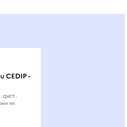
du CEDIP -
n : QVCT :
pour soi.