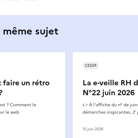
e même sujet
CEDIP
aire un rétro
La e-veille RH 
?
N°22 juin 2026
'est ? Comment le
👉 À l'affiche du n° de jui
sur le web
démarches inspirantes, 2' 
10 juin 2026