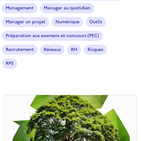
l
Management
Manager au quotidien
e
c
Manager un projet
Numérique
Outils
t
i
Préparation aux examens et concours (PEC)
o
n
Recrutement
Réseaux
RH
Risques
n
RPS
é
)