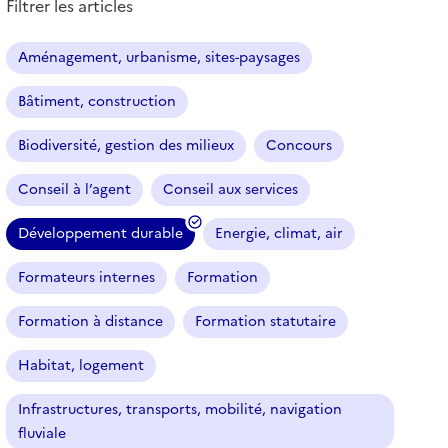
Filtrer les articles
s
a
r
Aménagement, urbanisme, sites-paysages
t
i
Bâtiment, construction
c
l
Biodiversité, gestion des milieux
Concours
e
s
Conseil à l’agent
Conseil aux services
Développement durable
Energie, climat, air
(
f
Formateurs internes
Formation
i
l
Formation à distance
Formation statutaire
t
r
Habitat, logement
e
Infrastructures, transports, mobilité, navigation
s
fluviale
é