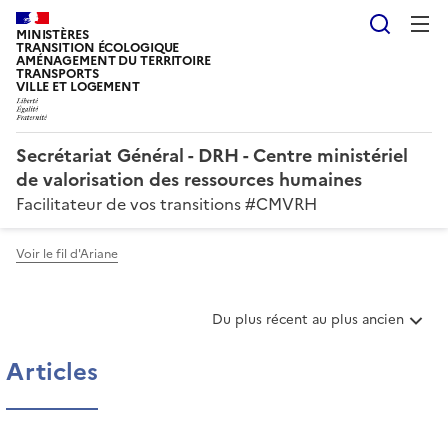
Reche
MINISTÈRES
TRANSITION ÉCOLOGIQUE
AMÉNAGEMENT DU TERRITOIRE
TRANSPORTS
VILLE ET LOGEMENT
Secrétariat Général - DRH - Centre ministériel
de valorisation des ressources humaines
Facilitateur de vos transitions #CMVRH
Voir le fil d'Ariane
T
Du plus récent au plus ancien
r
i
Articles
e
r
l
e