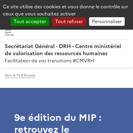
Panneau de gestion des cookies
Ce site utilise des cookies et vous donne le contrôle sur
Reche
MINISTÈRES
ceux que vous souhaitez activer
TRANSITION ÉCOLOGIQUE
AMÉNAGEMENT DU TERRITOIRE
Tout accepter
Tout refuser
Personnaliser
TRANSPORTS
VILLE ET LOGEMENT
Secrétariat Général - DRH - Centre ministériel
de valorisation des ressources humaines
Facilitateur de vos transitions #CMVRH
Voir le fil d'Ariane
9e édition du MIP :
retrouvez le