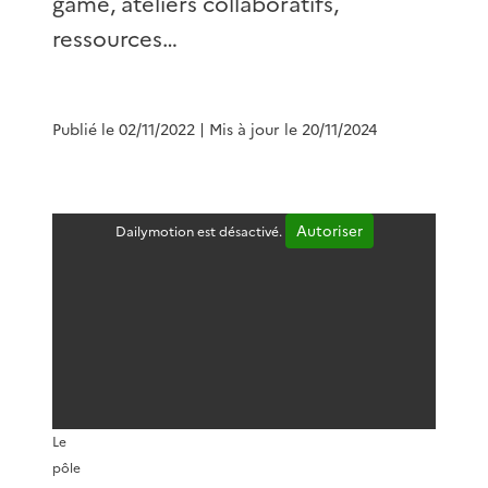
game, ateliers collaboratifs,
ressources…
Publié le 02/11/2022
| Mis à jour le 20/11/2024
Autoriser
Dailymotion est désactivé.
Le
pôle