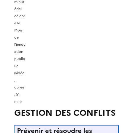
minist
ériel
célèbr
e le
Mois
de
l’innov
ation
publiq
ue
(vidéo
,
durée
: 51
min)
GESTION DES CONFLITS
Prévenir et résoudre les