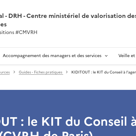
l - DRH - Centre ministériel de valorisation de
nes
ansitions #CMVRH
Accompagnement des managers et des services
Veille e
ources
Guides - Fiches pratiques
KIDITOUT : le KIT du Conseil à l’age
T : le KIT du Conseil 
 (CVRH de Paris)