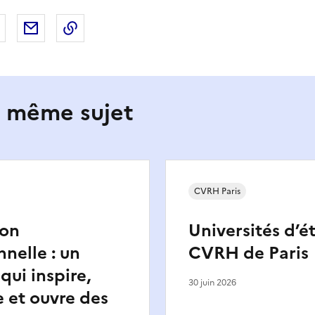
 Facebook
er sur X
Partager sur LinkedIn
Partager par email
Copier le lien de la page dans le presse-pap
e même sujet
CVRH Paris
ion
Universités d’ét
nnelle : un
CVRH de Paris
qui inspire,
30 juin 2026
 et ouvre des