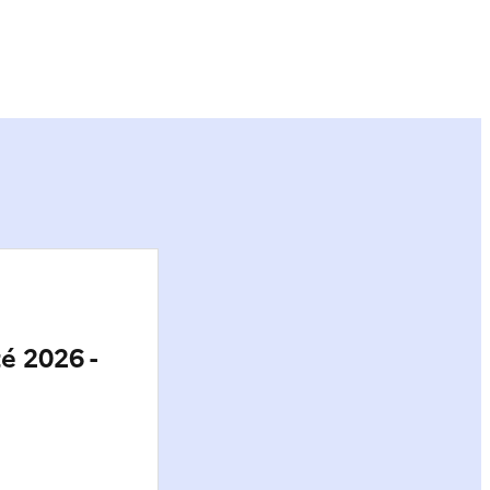
ier
é 2026 -