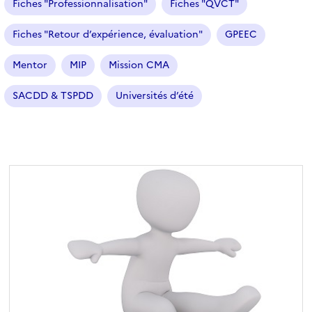
Fiches "Professionnalisation"
Fiches "QVCT"
i
o
Fiches "Retour d’expérience, évaluation"
GPEEC
n
n
Mentor
MIP
Mission CMA
é
SACDD & TSPDD
Universités d’été
)