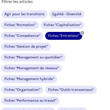
Filtrer les articles
s
a
r
Agir pour les transitions
Egalité - Diversité
t
i
Fiches "Animation"
Fiches "Capitalisation"
c
l
Fiches "Compétence"
Fiches "Entretiens"
e
(
s
f
Fiches "Gestion de projet"
i
l
Fiches "Management au quotidien"
t
r
Fiches "Management de réseaux"
e
Fiches "Management hybride"
s
é
Fiches "Organisation"
Fiches "Outils transversaux"
l
e
Fiches "Performance au travail"
c
t