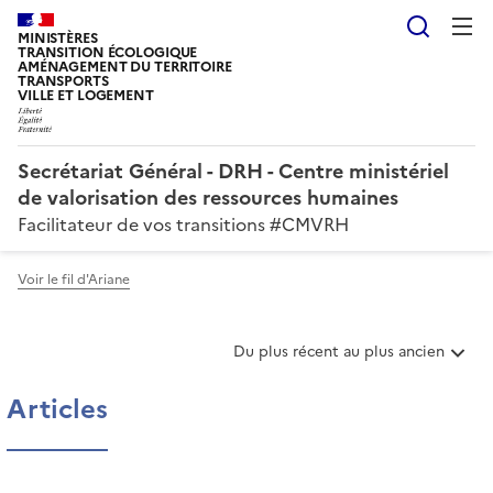
Reche
MINISTÈRES
TRANSITION ÉCOLOGIQUE
AMÉNAGEMENT DU TERRITOIRE
TRANSPORTS
VILLE ET LOGEMENT
Secrétariat Général - DRH - Centre ministériel
de valorisation des ressources humaines
Facilitateur de vos transitions #CMVRH
Voir le fil d'Ariane
T
Du plus récent au plus ancien
r
i
Articles
e
r
l
e