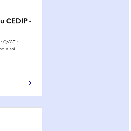
du CEDIP -
n : QVCT :
pour soi.