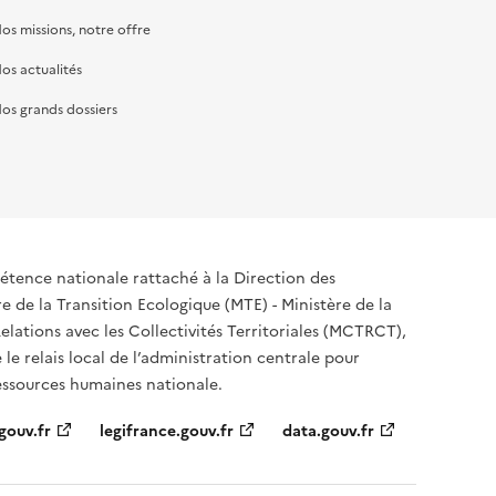
os missions, notre offre
os actualités
os grands dossiers
tence nationale rattaché à la Direction des
 de la Transition Ecologique (MTE) - Ministère de la
elations avec les Collectivités Territoriales (MCTRCT),
e le relais local de l’administration centrale pour
ressources humaines nationale.
gouv.fr
legifrance.gouv.fr
data.gouv.fr