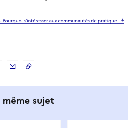
 - Pourquoi s’intéresser aux communautés de pratique
 Facebook
er sur X
Partager sur LinkedIn
Partager par email
Copier le lien de la page dans le presse-pap
e même sujet