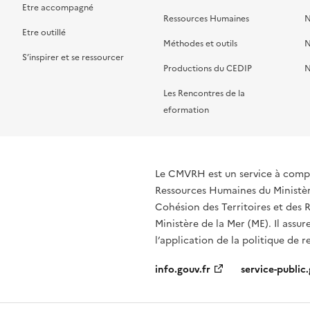
Etre accompagné
Ressources Humaines
N
Etre outillé
Méthodes et outils
N
S’inspirer et se ressourcer
Productions du CEDIP
N
Les Rencontres de la
eformation
Le CMVRH est un service à compé
Ressources Humaines du Ministère
Cohésion des Territoires et des R
Ministère de la Mer (ME). Il assur
l’application de la politique de 
info.gouv.fr
service-public.