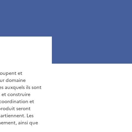
roupent et
leur domaine
s auxquels ils sont
 et construire
coordination et
 produit seront
partiennent. Les
nement, ainsi que