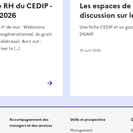
le RH du CEDIP -
Les espaces de
 2026
discussion sur l
u n° de mai : Webinaire
Une fiche CEDIP et un gu
rgénérationnel, du grain
DGAFP
élétravail, Burn out :
iser la (…)
24 avril 2026
Accompagnement des
Veille et prospective
Q
managers et des services
Management
N