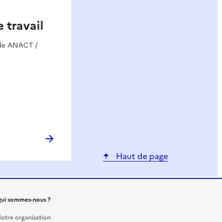
e travail
ide ANACT /
Haut de page
ui sommes-nous ?
otre organisation