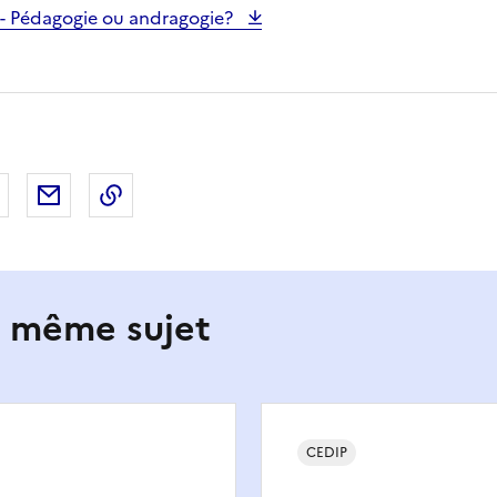
 - Pédagogie ou andragogie?
 Facebook
er sur X
Partager sur LinkedIn
Partager par email
Copier le lien de la page dans le presse-pap
e même sujet
CEDIP