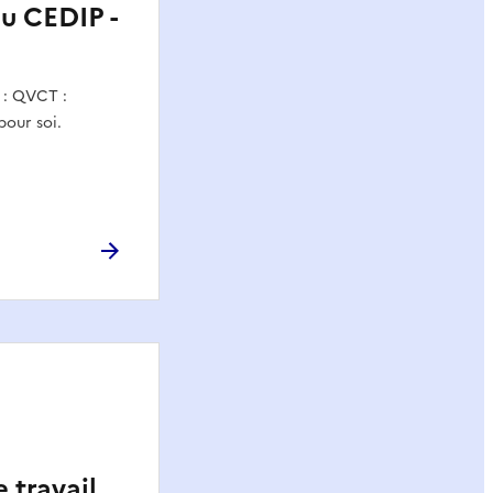
du CEDIP -
n : QVCT :
pour soi.
e travail