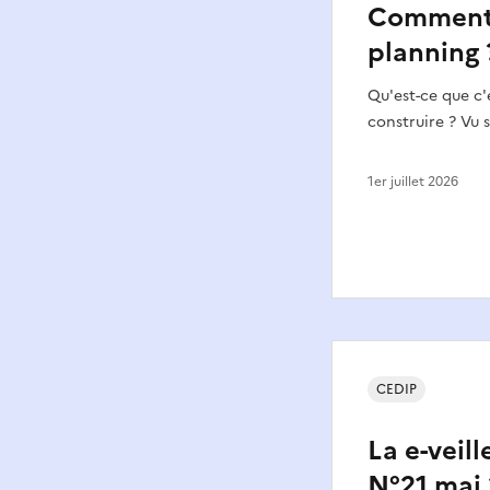
Comment f
planning 
Qu'est-ce que c
construire ? Vu 
1er juillet 2026
CEDIP
La e-veil
N°21 mai