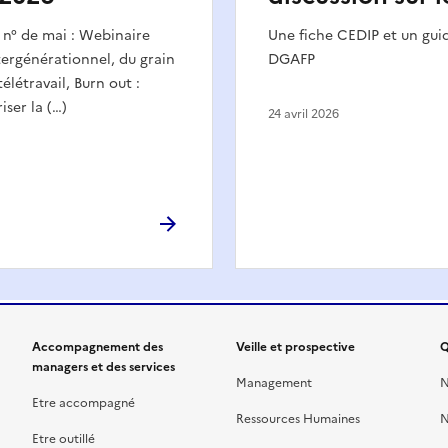
u n° de mai : Webinaire
Une fiche CEDIP et un gu
rgénérationnel, du grain
DGAFP
élétravail, Burn out :
iser la (…)
24 avril 2026
Accompagnement des
Veille et prospective
Q
managers et des services
Management
N
Etre accompagné
Ressources Humaines
N
Etre outillé