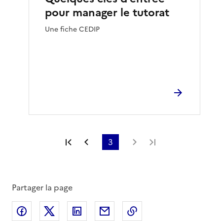
pour manager le tutorat
Une fiche CEDIP
Première page
Page précédente
3
Page suivante
Dernière page
Partager la page
Partager sur Facebook
Partager sur X
Partager sur LinkedIn
Partager par email
Copier le lien de la 