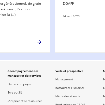
rgénérationnel, du grain
DGAFP
élétravail, Burn out :
iser la (…)
24 avril 2026
Accompagnement des
Veille et prospective
Q
managers et des services
Management
N
Etre accompagné
Ressources Humaines
N
Etre outillé
Méthodes et outils
N
S’inspirer et se ressourcer
Productions du CEDIP
N