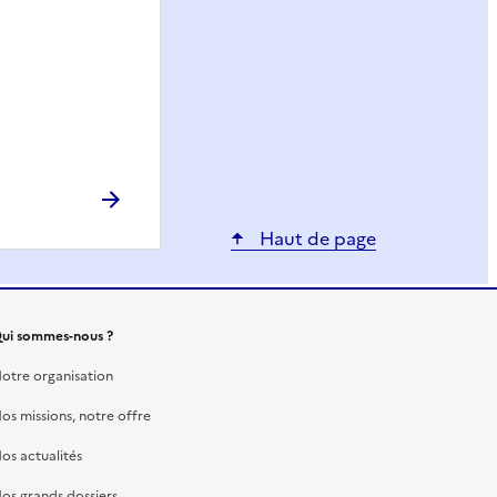
Haut de page
ui sommes-nous ?
otre organisation
os missions, notre offre
os actualités
os grands dossiers