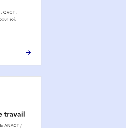
n : QVCT :
pour soi.
e travail
ide ANACT /