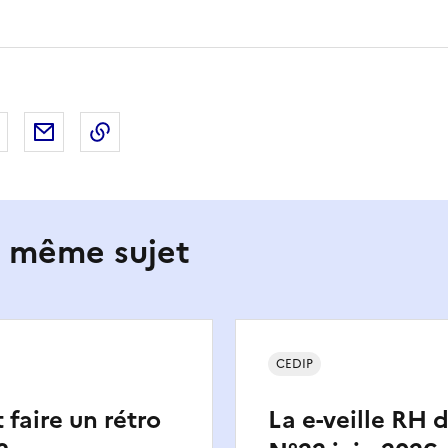
 Facebook
er sur X
Partager sur LinkedIn
Partager par email
Copier le lien de la page dans le presse-pap
e même sujet
CEDIP
aire un rétro
La e-veille RH 