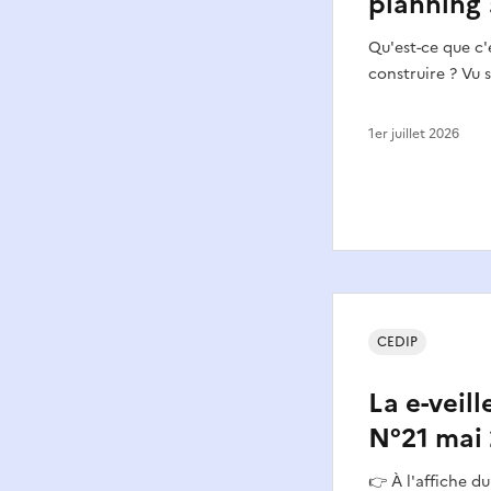
planning 
Qu'est-ce que c
construire ? Vu 
1er juillet 2026
CEDIP
La e-veil
N°21 mai
👉 À l'affiche d