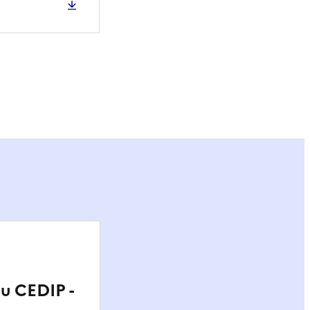
ier
du CEDIP -