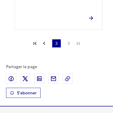
Première page
Page précédente
3
Page suivante
Dernière page
Partager la page
Partager sur Facebook
Partager sur X
Partager sur LinkedIn
Partager par email
Copier le lien de la 
S'abonner