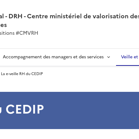
l - DRH - Centre ministériel de valorisation de
nes
ansitions #CMVRH
Accompagnement des managers et des services
Veille e
La e-veille RH du CEDIP
du CEDIP