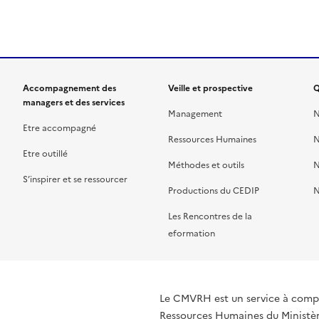
ien de la page dans le presse-papier
Accompagnement des
Veille et prospective
Q
managers et des services
Management
N
Etre accompagné
Ressources Humaines
N
Etre outillé
Méthodes et outils
N
S’inspirer et se ressourcer
Productions du CEDIP
N
Les Rencontres de la
eformation
Le CMVRH est un service à compé
Ressources Humaines du Ministère