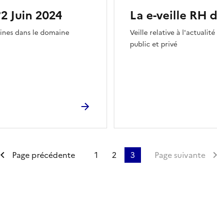
°2 Juin 2024
La e-veille RH 
maines dans le domaine
Veille relative à l'actual
public et privé
emière page
Page précédente
1
2
3
Page suivante