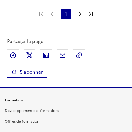
Première page
Page précédente
1
Page suivante
Dernière page
Partager la page
Partager sur Facebook
Partager sur X
Partager sur LinkedIn
Partager par email
Copier le lien de la 
S'abonner
Formation
Développement des formations
Offres de formation