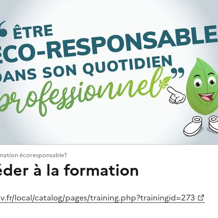
mation écoresponsable1
der à la formation
v.fr/local/catalog/pages/training.php?trainingid=273