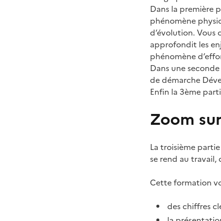
Dans la première p
phénomène physique
d’évolution. Vous 
approfondit les enj
phénomène d’effond
Dans une seconde p
de démarche Dével
Enfin la 3ème parti
Zoom sur
La troisième partie
se rend au travail,
Cette formation vo
des chiffres c
la présentatio