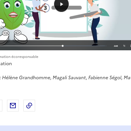
mation écoresponsable
mation
s : Hélène Grandhomme, Magali Sauvant, Fabienne Ségol, Ma
 Facebook
er sur X
Partager sur LinkedIn
Partager par email
Copier le lien de la page dans le presse-pap