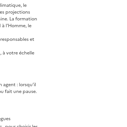
limatique, le
es projections
ine. La formation
d à l’Homme, le
.
oresponsables et
, à votre échelle
 agent : lorsqu’il
 ou fait une pause.
lègues
c…pour choisir les