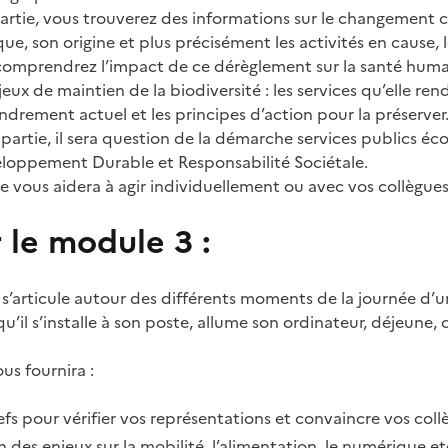
artie, vous trouverez des informations sur le changement c
, son origine et plus précisément les activités en cause, l
comprendrez l’impact de ce dérèglement sur la santé huma
eux de maintien de la biodiversité : les services qu’elle ren
rement actuel et les principes d’action pour la préserver
artie, il sera question de la démarche services publics éc
oppement Durable et Responsabilité Sociétale.
e vous aidera à agir individuellement ou avec vos collègues
 le module 3 :
 s’articule autour des différents moments de la journée d’un
 qu’il s’installe à son poste, allume son ordinateur, déjeune,
us fournira :
lefs pour vérifier vos représentations et convaincre vos col
n des enjeux sur la mobilité, l’alimentation, le numérique et