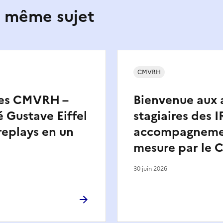
e même sujet
CMVRH
es CMVRH –
Bienvenue aux 
é Gustave Eiffel
stagiaires des 
 replays en un
accompagnemen
mesure par le
30 juin 2026