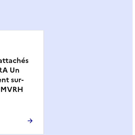
attachés
IRA Un
t sur-
 CMVRH