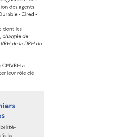
ion des agents
urable - Cired -
e dont les
,
chargée de
CMVRH de la DRH du
 du CMVRH a
r leur rôle clé
iers
es
bilité-
’à la