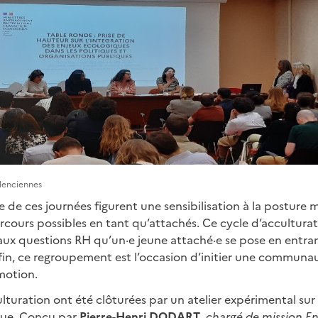
lenciennes
e ces journées figurent une sensibilisation à la posture 
cours possibles en tant qu’attachés. Ce cycle d’accultura
aux questions RH qu’un·e jeune attaché·e se pose en entran
nfin, ce regroupement est l’occasion d’initier une communau
motion.
lturation ont été clôturées par un atelier expérimental sur 
que. Conçu par
Pierre-Henri DODART
,
chargé de mission E