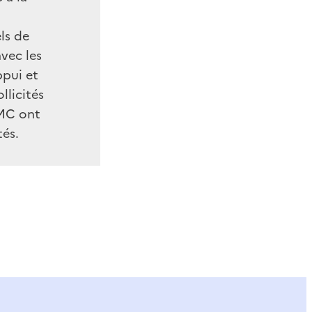
ls de
vec les
ppui et
llicités
CMC ont
tés.
ier