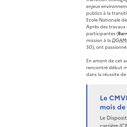
enjeux environne
publics à la trans
Ecole Nationale de
Après des travaux 
participantes (
Bar
mission à la
DGAM
SG
), ont passionné
En amont de cet ac
rencontré début mai
dans la réussite de
Le CMVR
mois de 
Le Disposit
carrière (C