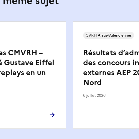
e même sujet
CVRH Arras-Valenciennes
es CMVRH –
Résultats d’adm
é Gustave Eiffel
des concours in
 replays en un
externes AEP 20
Nord
6 juillet 2026