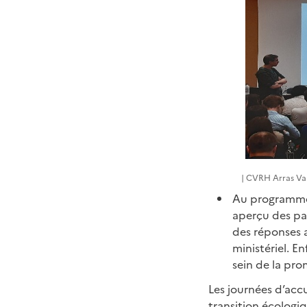
| CVRH Arras Va
Au programme d
aperçu des par
des réponses 
ministériel. E
sein de la pro
Les journées d’accu
transition écologi