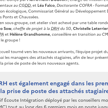
mentaux au
CGDD
, et
Léa Falco
,
Doctorante COFRA
- Format
ition écologique, Commissariat Général au Développement D
s Ponts et Chaussées.
en sous-groupe, cet atelier s’est achevé par une table rond
ro Sow
,
cheffe de projet à la
DRH
du SG
,
Christelle Leterrier
PA
et
Hélène Grandhomme
,
conseillère en transition au 
 le groupe !
cueil tourné vers les nouveaux arrivants, l’équipe projet
 les managers des attachés stagiaires, afin de leur présente
 la prise de poste de leurs nouveaux agents.
H est également engagé dans les prem
la prise de poste des attachés stagiair
if Écoute Intégration déployé par les conseillers mo
MC) tout au long des 6 premiers mois en poste jusqu