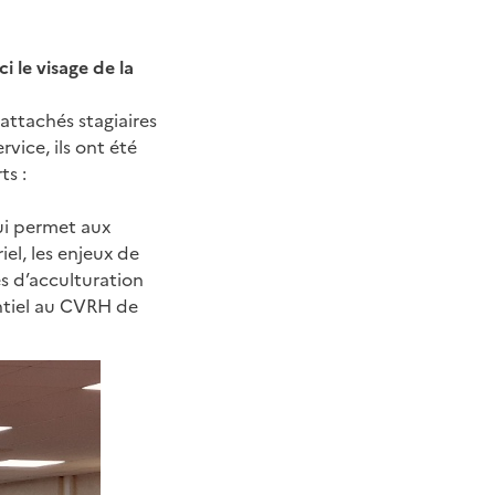
ci le visage de la
 attachés stagiaires
rvice, ils ont été
s :
qui permet aux
el, les enjeux de
es d’acculturation
sentiel au CVRH de