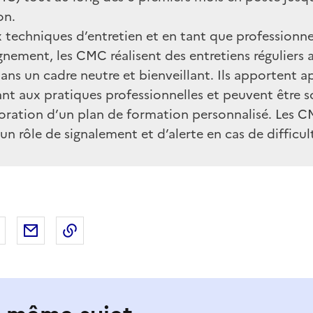
on.
 techniques d’entretien et en tant que professionne
nement, les CMC réalisent des entretiens réguliers a
dans un cadre neutre et bienveillant. Ils apportent a
nt aux pratiques professionnelles et peuvent être so
boration d’un plan de formation personnalisé. Les 
n rôle de signalement et d’alerte en cas de difficul
 Facebook
er sur X
Partager sur LinkedIn
Partager par email
Copier le lien de la page dans le presse-pap