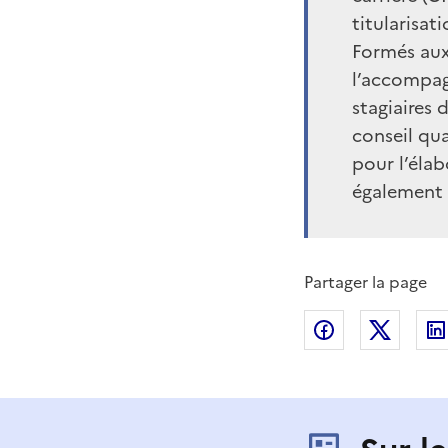
titularisati
Formés aux
l’accompag
stagiaires 
conseil qua
pour l’éla
également u
Partager la page
Partager sur
Partag