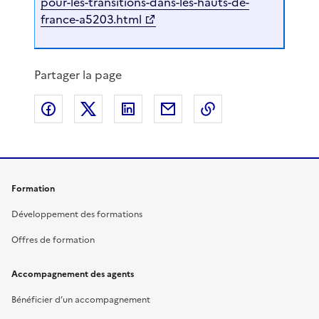
pour-les-transitions-dans-les-hauts-de-
france-a5203.html
Partager la page
Partager sur Facebook
Partager sur X
Partager sur LinkedIn
Partager par email
Copier le lien de 
Formation
Développement des formations
Offres de formation
Accompagnement des agents
Bénéficier d’un accompagnement